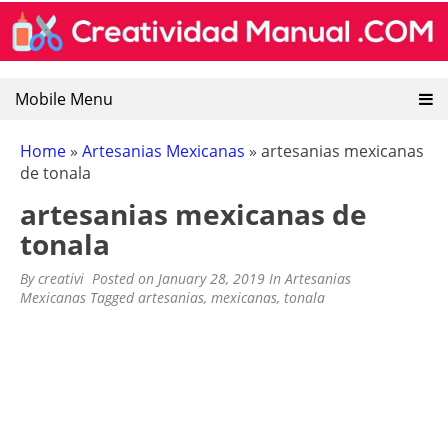
CREATIVIDAD MANUAL
Encuentra recursos sobre artesanias mexicanas, goma
Skip
eva, manualidades y pintura decorativa.
to
content
Mobile Menu
Home
»
Artesanias Mexicanas
»
artesanias mexicanas
de tonala
artesanias mexicanas de
tonala
By
creativi
Posted on
January 28, 2019
In
Artesanias
Mexicanas
Tagged
artesanias
,
mexicanas
,
tonala