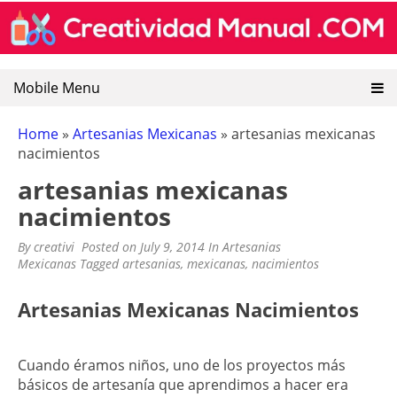
CREATIVIDAD MANUAL
Encuentra recursos sobre artesanias mexicanas, goma
Skip
eva, manualidades y pintura decorativa.
to
content
Mobile Menu
Home
»
Artesanias Mexicanas
»
artesanias mexicanas
nacimientos
artesanias mexicanas
nacimientos
By
creativi
Posted on
July 9, 2014
In
Artesanias
Mexicanas
Tagged
artesanias
,
mexicanas
,
nacimientos
Artesanias Mexicanas Nacimientos
Cuando éramos niños, uno de los proyectos más
básicos de artesanía que aprendimos a hacer era