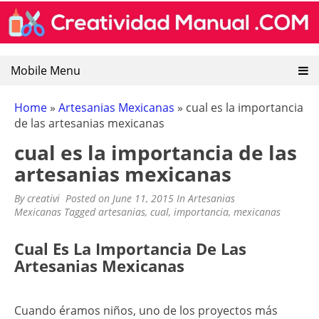
CREATIVIDAD MANUAL
Encuentra recursos sobre artesanias mexicanas, goma
Skip
eva, manualidades y pintura decorativa.
to
content
Mobile Menu
Home
»
Artesanias Mexicanas
»
cual es la importancia
de las artesanias mexicanas
cual es la importancia de las
artesanias mexicanas
By
creativi
Posted on
June 11, 2015
In
Artesanias
Mexicanas
Tagged
artesanias
,
cual
,
importancia
,
mexicanas
Cual Es La Importancia De Las
Artesanias Mexicanas
Cuando éramos niños, uno de los proyectos más