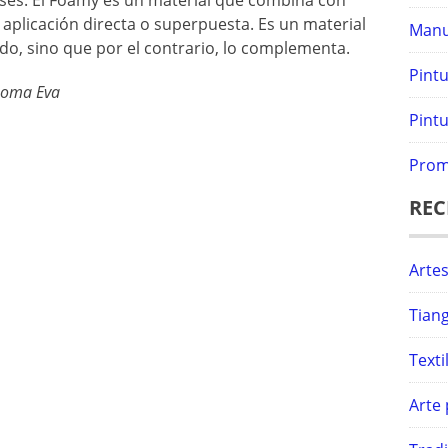
ses. El Foamy es un material que combina con
aplicación directa o superpuesta. Es un material
Manu
do, sino que por el contrario, lo complementa.
Pint
 Goma Eva
Pintu
Prom
REC
Artes
Tiang
Text
Arte 