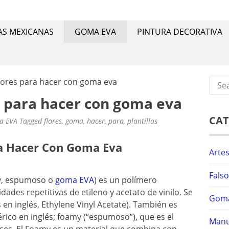
NUAL
ias mexicanas, goma eva, manualidades y pintura decorativ
AS MEXICANAS
GOMA EVA
PINTURA DECORATIVA
Sear
 flores para hacer con goma eva
for:
es para hacer con goma eva
CAT
a EVA
Tagged
flores
,
goma
,
hacer
,
para
,
plantillas
ara Hacer Con Goma Eva
Arte
Fals
amy, espumoso o
goma EVA
) es un polímero
des repetitivas de etileno y acetato de vinilo. Se
Gom
 en inglés, Ethylene Vinyl Acetate). También es
co en inglés; foamy (“espumoso”), que es el
Manu