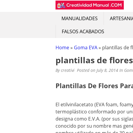
CREATIVIDAD MA
Encuentra recursos sobre artesan
Skip
to
content
MANUALIDADES
ARTESANI
FALSOS ACABADOS
Home
»
Goma EVA
»
plantillas de
plantillas de flor
By
creativi
Posted on
July 8, 2014
In
Gom
Plantillas De Flores P
El etilvinilacetato (EVA foam, fo
termoplástico conformado por unida
designa como E.V.A. (por sus siglas
conocido por su nombre mas genéri