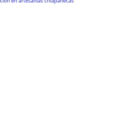
ición en artesanías chiapanecas