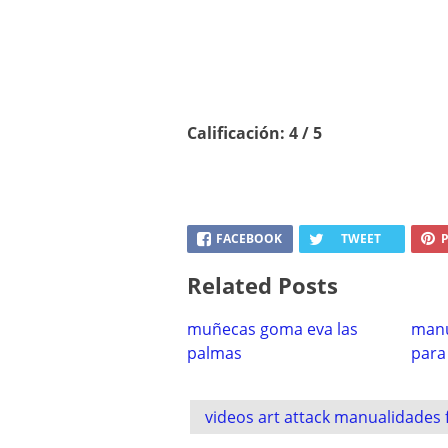
Calificación: 4 / 5
FACEBOOK
TWEET
P
Related Posts
muñecas goma eva las
manu
palmas
para
Post
videos art attack manualidades f
navigation