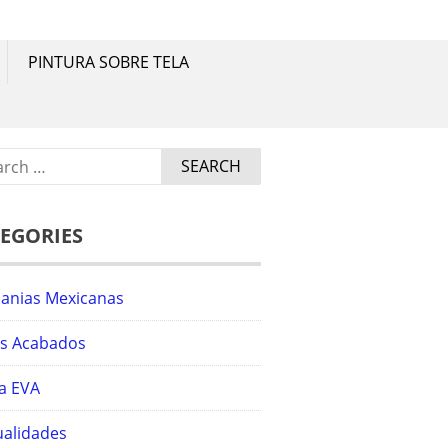
a.
PINTURA SOBRE TELA
ch
EGORIES
sanias Mexicanas
os Acabados
a EVA
alidades