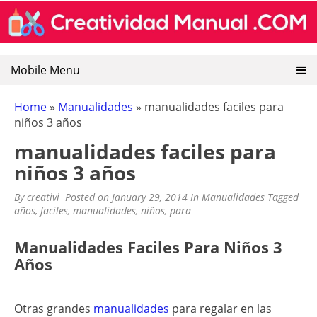
CREATIVIDAD MANUAL
Encuentra recursos sobre artesanias mexicanas, goma
Skip
eva, manualidades y pintura decorativa.
to
content
Mobile Menu
Home
»
Manualidades
»
manualidades faciles para
niños 3 años
manualidades faciles para
niños 3 años
By
creativi
Posted on
January 29, 2014
In
Manualidades
Tagged
años
,
faciles
,
manualidades
,
niños
,
para
Manualidades Faciles Para Niños 3
Años
Otras grandes
manualidades
para regalar en las