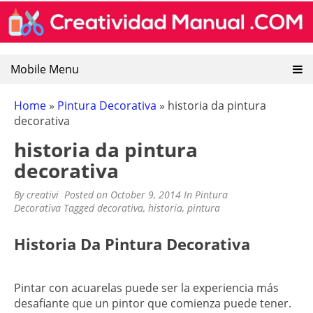
CREATIVIDAD MANUAL
Encuentra recursos sobre artesanias mexicanas, goma
Skip
eva, manualidades y pintura decorativa.
to
content
Mobile Menu
Home
»
Pintura Decorativa
»
historia da pintura
decorativa
historia da pintura
decorativa
By
creativi
Posted on
October 9, 2014
In
Pintura
Decorativa
Tagged
decorativa
,
historia
,
pintura
Historia Da Pintura Decorativa
Pintar con acuarelas puede ser la experiencia más
desafiante que un pintor que comienza puede tener.