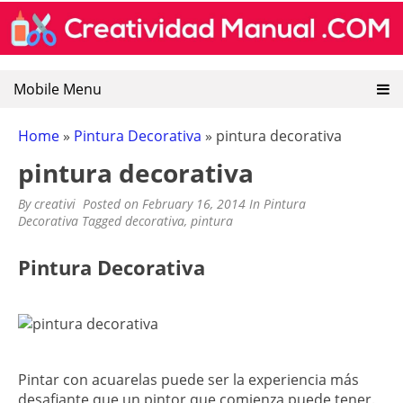
CREATIVIDAD MANUAL
Encuentra recursos sobre artesanias mexicanas, goma
Skip
eva, manualidades y pintura decorativa.
to
content
Mobile Menu
Home
»
Pintura Decorativa
»
pintura decorativa
pintura decorativa
By
creativi
Posted on
February 16, 2014
In
Pintura
Decorativa
Tagged
decorativa
,
pintura
Pintura Decorativa
Pintar con acuarelas puede ser la experiencia más
desafiante que un pintor que comienza puede tener.