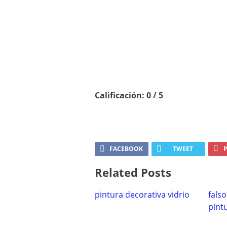
Calificación: 0 / 5
FACEBOOK
TWEET
P
Related Posts
pintura decorativa vidrio
fals
pint