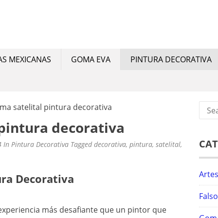
NUAL
ias mexicanas, goma eva, manualidades y pintura decorativ
AS MEXICANAS
GOMA EVA
PINTURA DECORATIVA
Sear
sima satelital pintura decorativa
for:
 pintura decorativa
CAT
4
In
Pintura Decorativa
Tagged
decorativa
,
pintura
,
satelital
,
Arte
ura Decorativa
Fals
 experiencia más desafiante que un pintor que