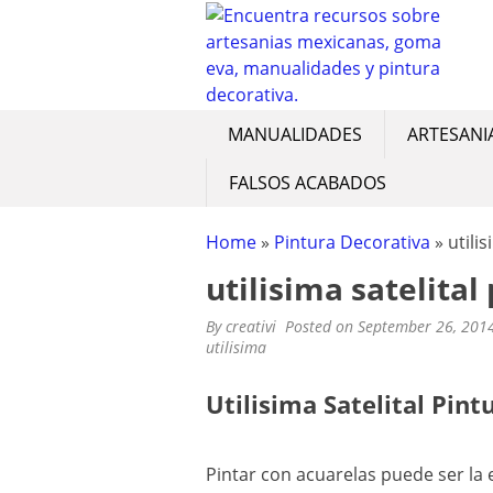
CREATIVIDAD MA
Encuentra recursos sobre artesan
Skip
to
content
MANUALIDADES
ARTESANI
FALSOS ACABADOS
Home
»
Pintura Decorativa
»
utili
utilisima satelital
By
creativi
Posted on
September 26, 201
utilisima
Utilisima Satelital Pint
Pintar con acuarelas puede ser la