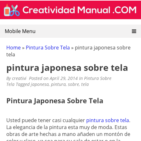
CREATIVIDAD MANUAL
Encuentra recursos sobre artesanias mexicanas, goma
Skip
eva, manualidades y pintura decorativa.
to
content
Mobile Menu
Home
»
Pintura Sobre Tela
»
pintura japonesa sobre
tela
pintura japonesa sobre tela
By
creativi
Posted on
April 29, 2014
In
Pintura Sobre
Tela
Tagged
japonesa
,
pintura
,
sobre
,
tela
Pintura Japonesa Sobre Tela
Usted puede tener casi cualquier
pintura sobre tela
.
La elegancia de la pintura esta muy de moda. Estas
obras de arte hechas a mano añaden un montón de
color y clase, ya sea para su sala de estar o en la