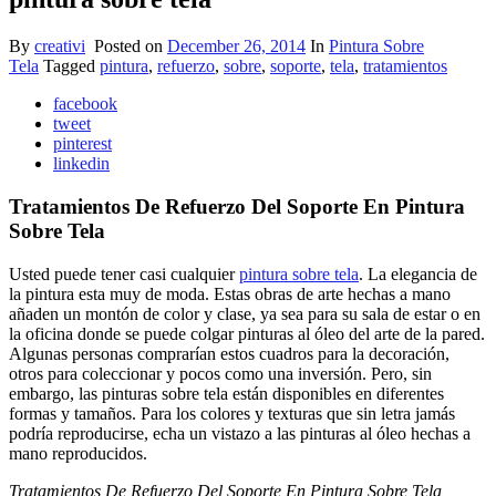
By
creativi
Posted on
December 26, 2014
In
Pintura Sobre
Tela
Tagged
pintura
,
refuerzo
,
sobre
,
soporte
,
tela
,
tratamientos
facebook
tweet
pinterest
linkedin
Tratamientos De Refuerzo Del Soporte En Pintura
Sobre Tela
Usted puede tener casi cualquier
pintura sobre tela
. La elegancia de
la pintura esta muy de moda. Estas obras de arte hechas a mano
añaden un montón de color y clase, ya sea para su sala de estar o en
la oficina donde se puede colgar pinturas al óleo del arte de la pared.
Algunas personas comprarían estos cuadros para la decoración,
otros para coleccionar y pocos como una inversión. Pero, sin
embargo, las pinturas sobre tela están disponibles en diferentes
formas y tamaños. Para los colores y texturas que sin letra jamás
podría reproducirse, echa un vistazo a las pinturas al óleo hechas a
mano reproducidos.
Tratamientos De Refuerzo Del Soporte En Pintura Sobre Tela