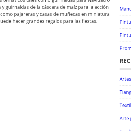
os temáticos tales como guirnaldas para Navidad o
y guirnaldas de la cáscara de maíz para la acción
Manu
s como pajareras y casas de muñecas en miniatura
ede hacer grandes regalos para las fiestas.
Pint
Pintu
Prom
REC
Artes
Tiang
Text
Arte 