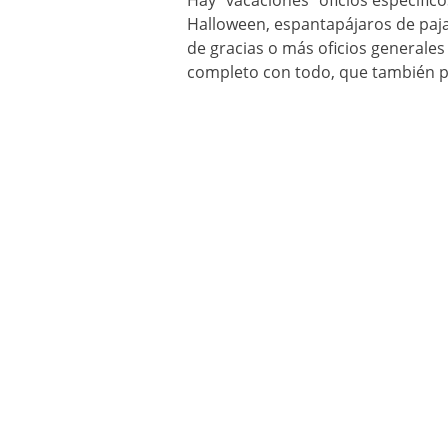
Hay “vacaciones” oficios específic
Halloween, espantapájaros de paja 
de gracias o más oficios generale
completo con todo, que también pu