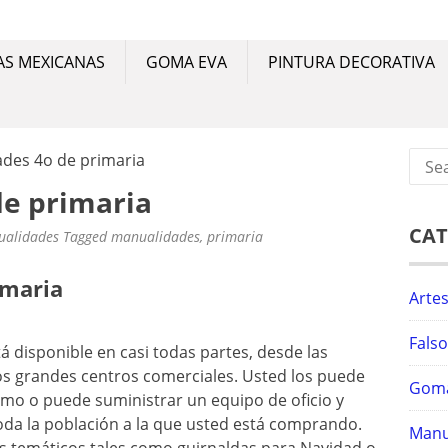
NUAL
ias mexicanas, goma eva, manualidades y pintura decorativ
AS MEXICANAS
GOMA EVA
PINTURA DECORATIVA
Sear
des 4o de primaria
for:
e primaria
CAT
alidades
Tagged
manualidades
,
primaria
imaria
Arte
Fals
á disponible en casi todas partes, desde las
os grandes centros comerciales. Usted los puede
Gom
mo o puede suministrar un equipo de oficio y
da la población a la que usted está comprando.
Manu