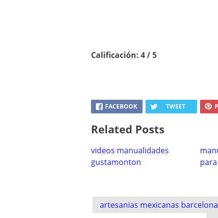
Calificación: 4 / 5
FACEBOOK
TWEET
P
Related Posts
videos manualidades
manu
gustamonton
para
Post
artesanias mexicanas barcelona
navigation