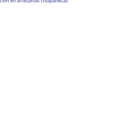
ición en artesanías chiapanecas