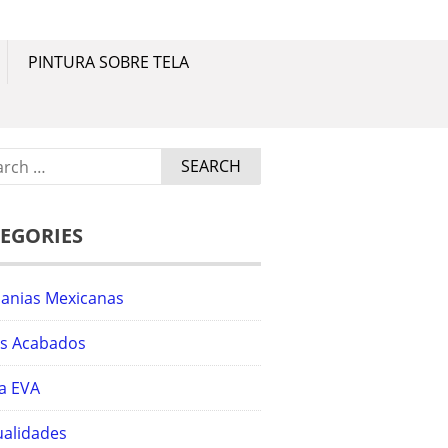
a.
PINTURA SOBRE TELA
ch
EGORIES
sanias Mexicanas
os Acabados
a EVA
alidades