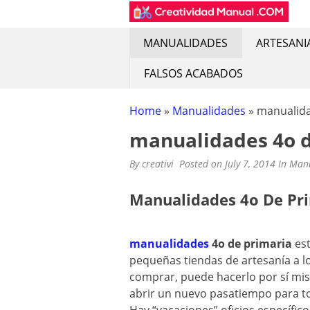
CREATIVIDAD MA
Encuentra recursos sobre artesan
Skip
to
content
MANUALIDADES
ARTESANI
FALSOS ACABADOS
Home
»
Manualidades
»
manualida
manualidades 4o d
By
creativi
Posted on
July 7, 2014
In
Manu
Manualidades 4o De Pr
manualidades
4o de primaria
est
pequeñas tiendas de artesanía a l
comprar, puede hacerlo por sí mis
abrir un nuevo pasatiempo para to