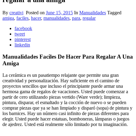
By
creativi
Posted on
June 15, 2015
In
Manualidades
Tagged
amiga
,
faciles
,
hacer
,
manualidades
,
para
,
regalar
facebook
tweet
pinterest
linkedin
Manualidades Faciles De Hacer Para Regalar A Una
Amiga
La cerámica es un pasatiempo relajante que permite una gran
creatividad y personalización. Hay suficiente en el camino de
proyectos sencillos que incluso el principiante puede armar una
hermosa gama de regalos de vacaciones. Usted puede comenzar a
partir de cero utilizando piezas vertido (Ware verde); limpieza,
pintura, disparar, el esmaltado y la cocción de nuevo o se pueden
comprar piezas que ya se han limpiado y disparó (sopa) de pintura y
los barnices. Hay un número casi infinito de piezas diferentes para
elegir. Usted puede hacer estatuas, bomboneras, lámparas o juegos
de ajedrez. Usted está realmente sólo limitado por tu imaginación.