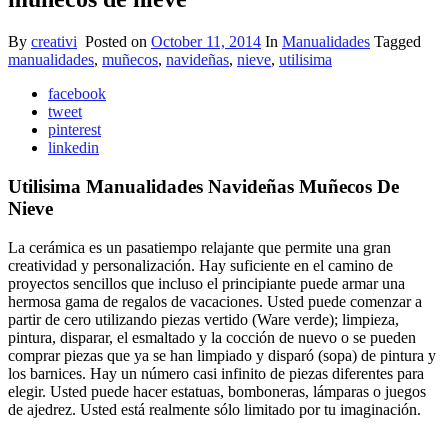
By
creativi
Posted on
October 11, 2014
In
Manualidades
Tagged
manualidades
,
muñecos
,
navideñas
,
nieve
,
utilisima
facebook
tweet
pinterest
linkedin
Utilisima Manualidades Navideñas Muñecos De
Nieve
La cerámica es un pasatiempo relajante que permite una gran
creatividad y personalización. Hay suficiente en el camino de
proyectos sencillos que incluso el principiante puede armar una
hermosa gama de regalos de vacaciones. Usted puede comenzar a
partir de cero utilizando piezas vertido (Ware verde); limpieza,
pintura, disparar, el esmaltado y la cocción de nuevo o se pueden
comprar piezas que ya se han limpiado y disparó (sopa) de pintura y
los barnices. Hay un número casi infinito de piezas diferentes para
elegir. Usted puede hacer estatuas, bomboneras, lámparas o juegos
de ajedrez. Usted está realmente sólo limitado por tu imaginación.