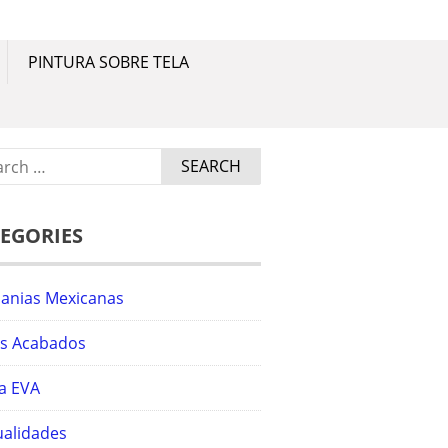
a.
PINTURA SOBRE TELA
ch
EGORIES
sanias Mexicanas
os Acabados
a EVA
alidades