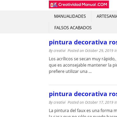
CREATIVIDAD MA
Encuentra recursos sobre artesan
Skip
to
content
MANUALIDADES
ARTESANI
FALSOS ACABADOS
pintura decorativa ro
By
creativi
Posted on
October 29, 2019
I
Los acrílicos se secan muy rápido
que es aconsejable mantener la pint
prefiere utilizar una ...
pintura decorativa ro
By
creativi
Posted on
October 17, 2019
I
La pintura del faux es una forma m
la casa que no sólo se puede hace