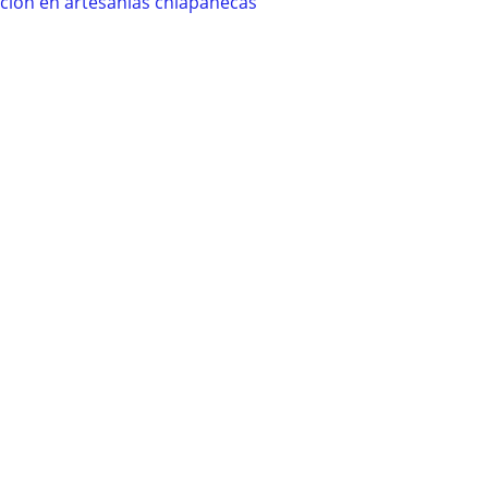
ición en artesanías chiapanecas