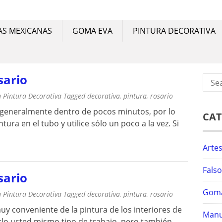
NUAL
ias mexicanas, goma eva, manualidades y pintura decorativ
AS MEXICANAS
GOMA EVA
PINTURA DECORATIVA
sario
Sear
for:
n
Pintura Decorativa
Tagged
decorativa
,
pintura
,
rosario
, generalmente dentro de pocos minutos, por lo
CAT
ura en el tubo y utilice sólo un poco a la vez. Si
Arte
Fals
sario
Gom
n
Pintura Decorativa
Tagged
decorativa
,
pintura
,
rosario
uy conveniente de la pintura de los interiores de
Manu
rlo usted mismo tipo de trabajo, pero también